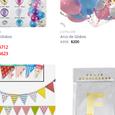
N
COTILLÓN
 Globos
Arco de Globos
El
El
$
390
$
200
precio
precio
$
712
original
actual
era:
es:
$
623
$390.
$200.