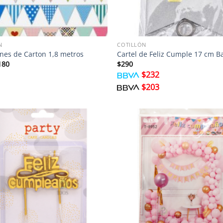
N
COTILLÓN
nes de Carton 1,8 metros
Cartel de Feliz Cumple 17 cm B
El
180
$
290
ecio
precio
$
232
iginal
actual
a:
es:
$
203
200.
$180.