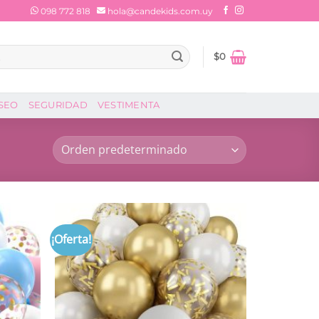
098 772 818
hola@candekids.com.uy
$
0
SEO
SEGURIDAD
VESTIMENTA
¡Oferta!