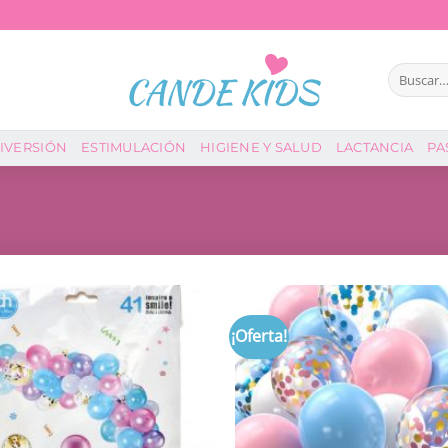
Buscar
por:
IVERSIÓN
ESTIMULACIÓN
HIGIENE Y SALUD
LACTANCIA
PA
¡Oferta!