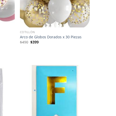
COTILLÓN
Arco de Globos Dorados x 30 Piezas
El
El
$
490
$
399
precio
precio
original
actual
era:
es:
$490.
$399.