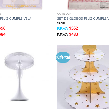
N
COTILLÓN
FELIZ CUMPLE VELA
SET DE GLOBOS FELIZ CUMPLE
$
690
$
96
$
552
$
84
$
483
¡Oferta!