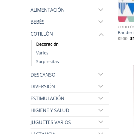
ALIMENTACIÓN
BEBÉS
COTILLÓ
Banderi
COTILLÓN
El
$
200
$
pr
Decoración
or
er
Varios
$
Sorpresitas
DESCANSO
DIVERSIÓN
ESTIMULACIÓN
HIGIENE Y SALUD
JUGUETES VARIOS