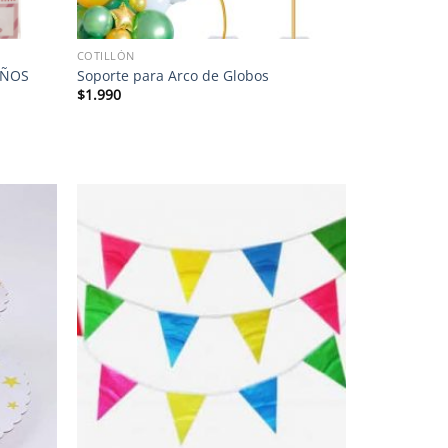
COTILLÓN
AÑOS
Soporte para Arco de Globos
$
1.990