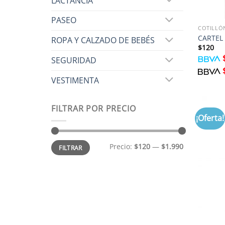
LACTANCIA
PASEO
COTILLÓ
CARTEL 
ROPA Y CALZADO DE BEBÉS
$
120
SEGURIDAD
VESTIMENTA
FILTRAR POR PRECIO
¡Oferta!
Precio
Precio
Precio:
$120
—
$1.990
FILTRAR
mínimo
máximo