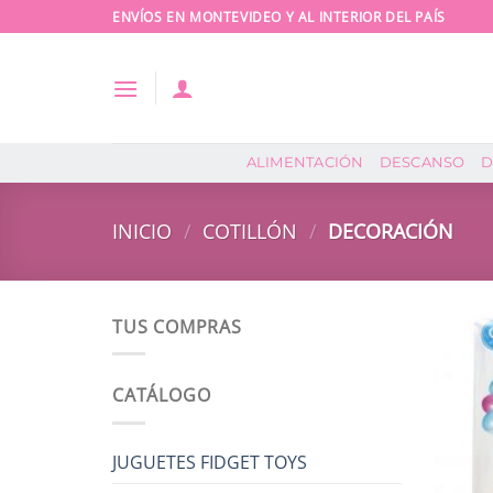
Saltar
ENVÍOS EN MONTEVIDEO Y AL INTERIOR DEL PAÍS
al
contenido
ALIMENTACIÓN
DESCANSO
D
INICIO
/
COTILLÓN
/
DECORACIÓN
TUS COMPRAS
CATÁLOGO
JUGUETES FIDGET TOYS