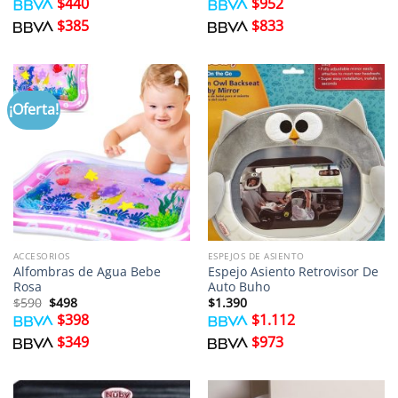
$
440
$
952
$
385
$
833
¡Oferta!
ACCESORIOS
ESPEJOS DE ASIENTO
Alfombras de Agua Bebe
Espejo Asiento Retrovisor De
Rosa
Auto Buho
El
El
$
590
$
498
$
1.390
precio
precio
$
398
$
1.112
original
actual
era:
es:
$
349
$
973
$590.
$498.