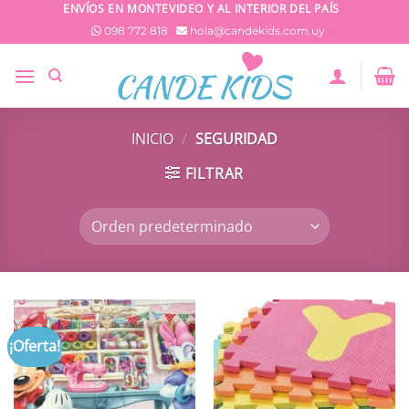
Saltar
ENVÍOS EN MONTEVIDEO Y AL INTERIOR DEL PAÍS
al
098 772 818
hola@candekids.com.uy
contenido
INICIO
/
SEGURIDAD
FILTRAR
¡Oferta!