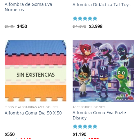
Alfombra de Goma Eva
Alfombra Didáctica Taf Toys
Numeros
El
El
El
El
$
590
$
450
Valorado
$
4.390
$
3.998
precio
precio
precio
precio
con
5
de 5
original
actual
original
actual
era:
es:
era:
es:
$590.
$450.
$4.390.
$3.998.
SIN EXISTENCIAS
PISOS Y ALFOMBRAS ANTIGOLPES
ACCESORIOS DISNEY
Alfombra Goma Eva Puzle
Alfombra Goma Eva 50 X 50
Disney
$
550
Valorado
$
1.190
con
5
de 5