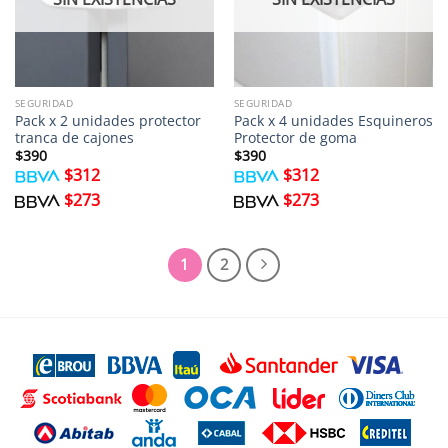
SEGURIDAD
SEGURIDAD
Pack x 2 unidades protector
Pack x 4 unidades Esquineros
tranca de cajones
Protector de goma
$
390
$
390
$
312
$
312
$
273
$
273
1
2