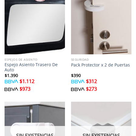
ESPEJOS DE ASIENTO
SEGURIDAD
Espejo Asiento Trasero De
Pack Protector x 2 de Puertas
Auto
$
1.390
$
390
$
1.112
$
312
$
973
$
273
SIN EXISTENCIAS
SIN EXISTENCIAS