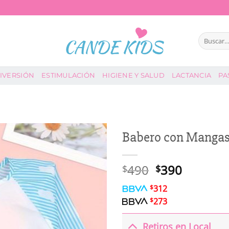
Buscar
por:
IVERSIÓN
ESTIMULACIÓN
HIGIENE Y SALUD
LACTANCIA
PA
Babero con Mangas
El
El
490
390
$
$
precio
precio
$
312
original
actual
$
273
era:
es:
$490.
$390.
Retiros en Local