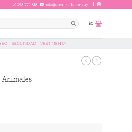
098 772 818
hola@candekids.com.uy
$
0
SEO
SEGURIDAD
VESTIMENTA
 Animales