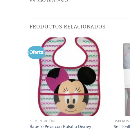
PRECIO UNITARIO
PRODUCTOS RELACIONADOS
¡Oferta!
ALIMENTACIÓN
BABEROS
es
Babero Peva con Bolsillo Disney
Set Toal