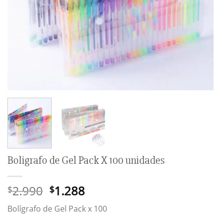
Boligrafo de Gel Pack X 100 unidades
El
El
2.990
1.288
$
$
precio
precio
Bolígrafo de Gel Pack x 100
original
actual