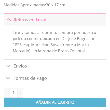
era:
es:
Medidas Aproximadas:30 x 17 cm
$2.990.
$1.288.
Retiros en Local
Te invitamos a retirar tu compra por nuestro
pick up center ubicado en Dr. José Pugnalini
1826 esq. Marcelino Sosa (frente a Macro
Mercado), en la zona de Brazo Oriental.
Envíos
Formas de Pago
Boligrafo de Gel Pack X 100 unidades cantidad
AÑADIR AL CARRITO