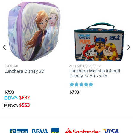
ESCOLAR
ACCESORIOS DISNEY
Lanchera Mochila Infantil
Lunchera Disney 3D
Disney 22 x 16 x 18
$
790
Valorado
$
790
con
5
de 5
$
632
$
553