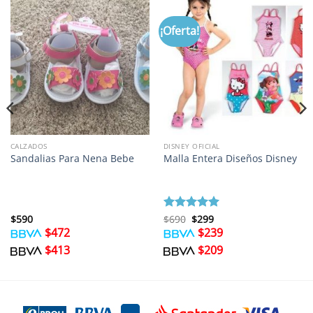
¡Oferta!
CALZADOS
DISNEY OFICIAL
Sandalias Para Nena Bebe
Malla Entera Diseños Disney
El
El
$
590
Valorado
$
690
$
299
precio
precio
con
5
de 5
$
472
$
239
original
actual
era:
es:
$
413
$
209
$690.
$299.