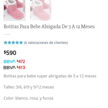
Botitas Para Bebe Abrigada De 3 A 12 Meses
(
6
valoraciones de clientes)
Valorado
6
590
$
con
5
de 5
en base a
valoraciones
$
472
de clientes
$
413
Botitas para bebe super abrigadas de 3 a 12 meses
Talles: 3/6, 6/9 y 9/12 meses
Color: blanco, rosa, y fucsia