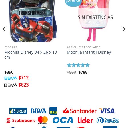
SIN EXISTENCIAS
ESCOLAR
ARTÍCULOS ESCOLARES
Mochila Disney 34 x 26 x 13
Mochila Infantil Disney
cm
El
El
$
890
Valorado con
$
890
$
788
precio
precio
6.67
de 5
$
712
original
actual
era:
es:
$
623
$890.
$788.