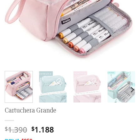
Cartuchera Grande
El
El
1.390
1.188
$
$
precio
precio