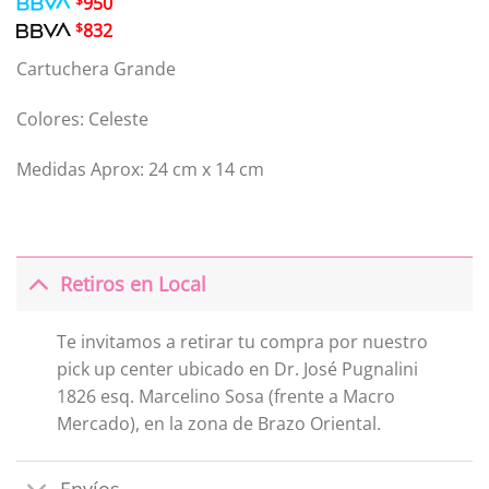
$
950
original
actual
$
832
era:
es:
$1.390.
$1.188.
Cartuchera Grande
Colores: Celeste
Medidas Aprox: 24 cm x 14 cm
Retiros en Local
Te invitamos a retirar tu compra por nuestro
pick up center ubicado en Dr. José Pugnalini
1826 esq. Marcelino Sosa (frente a Macro
Mercado), en la zona de Brazo Oriental.