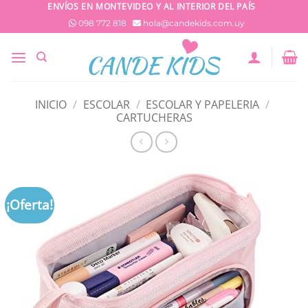
Saltar
ENVÍOS EN MONTEVIDEO Y AL INTERIOR DEL PAÍS
al
098 772 818
hola@candekids.com.uy
contenido
INICIO
/
ESCOLAR
/
ESCOLAR Y PAPELERIA
/
CARTUCHERAS
¡Oferta!