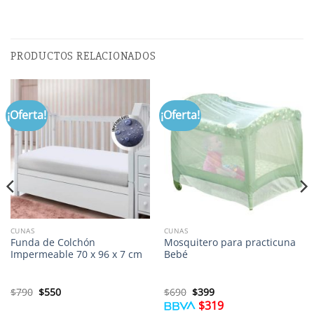
PRODUCTOS RELACIONADOS
¡Oferta!
¡Oferta!
CUNAS
CUNAS
Funda de Colchón
Mosquitero para practicuna
Impermeable 70 x 96 x 7 cm
Bebé
El
El
El
El
$
790
$
550
$
690
$
399
precio
precio
precio
precio
$
319
original
actual
original
actual