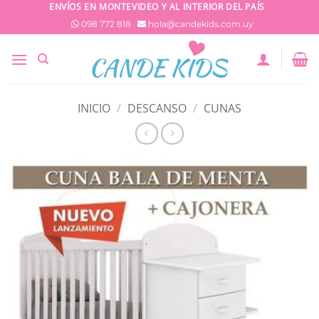
Saltar
ENVÍOS EN MONTEVIDEO Y AL INTERIOR DEL PAÍS
al
098 772 818
hola@candekids.com.uy
contenido
INICIO
/
DESCANSO
/
CUNAS