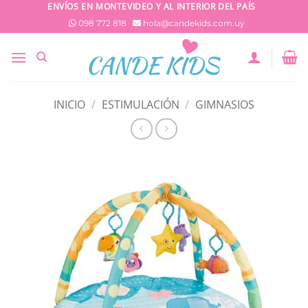
Saltar
ENVÍOS EN MONTEVIDEO Y AL INTERIOR DEL PAÍS
al
098 772 818
hola@candekids.com.uy
contenido
INICIO
/
ESTIMULACIÓN
/
GIMNASIOS