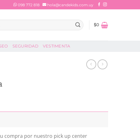
098 772 818
hola@candekids.com.uy
$
0
SEO
SEGURIDAD
VESTIMENTA
a
 tu compra por nuestro pick up center