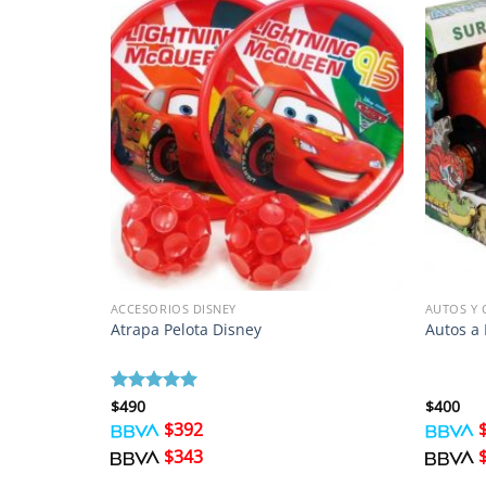
ACCESORIOS DISNEY
AUTOS Y
o
Atrapa Pelota Disney
Autos a 
Valorado
$
490
$
400
con
5
de 5
$
392
$
343