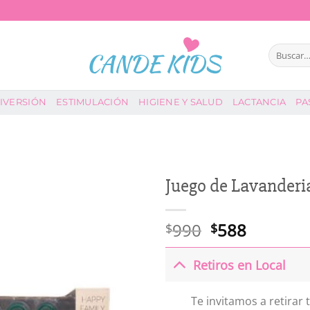
Buscar
por:
IVERSIÓN
ESTIMULACIÓN
HIGIENE Y SALUD
LACTANCIA
PA
Juego de Lavanderi
El
El
990
588
$
$
precio
precio
original
actual
Retiros en Local
era:
es:
$990.
$588.
Te invitamos a retirar