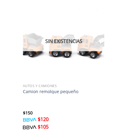
SIN EXISTENCIAS
AUTOS Y CAMIONES
Camion remolque pequeño
$
150
$
120
$
105