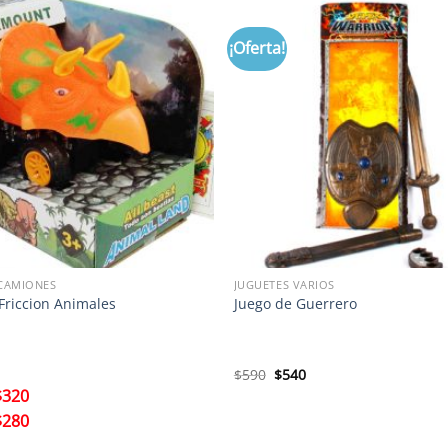
¡Oferta!
 CAMIONES
JUGUETES VARIOS
Friccion Animales
Juego de Guerrero
El
El
$
590
$
540
precio
precio
$
320
original
actual
era:
es:
$
280
$590.
$540.