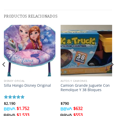
PRODUCTOS RELACIONADOS
DISNEY OFICIAL
AUTOS Y CAMIONES
Camion Grande Juguete Con
Silla Hongo Disney Original
Remolque Y 38 Bloques
Valorado
$
2.190
$
790
con
5
de 5
$
1.752
$
632
$
1.533
$
553