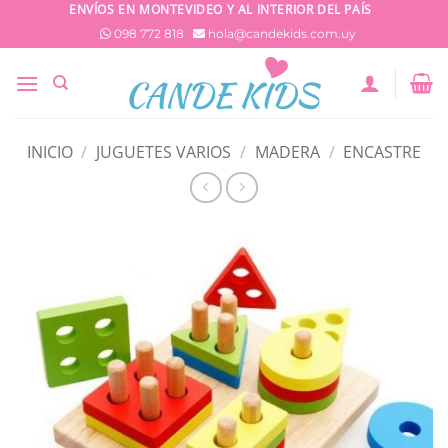
Saltar
ENVÍOS EN MONTEVIDEO Y AL INTERIOR DEL PAÍS
al
098 772 818
hola@candekids.com.uy
contenido
INICIO
/
JUGUETES VARIOS
/
MADERA
/
ENCASTRE