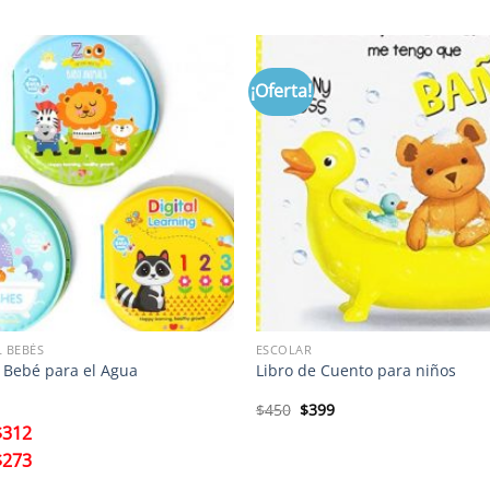
¡Oferta!
 BEBÉS
ESCOLAR
 Bebé para el Agua
Libro de Cuento para niños
El
El
$
450
$
399
precio
precio
$
312
original
actual
era:
es:
$
273
$450.
$399.