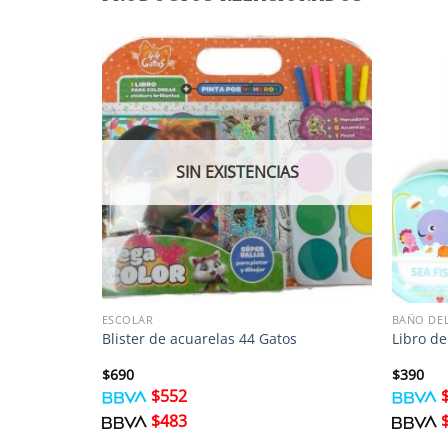
SIN EXISTENCIAS
ESCOLAR
BAÑO DEL
e la Granja
Blister de acuarelas 44 Gatos
Libro de
$
690
$
390
$
552
$
483