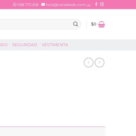
098 772 818
hola@candekids.com.uy
$
0
SEO
SEGURIDAD
VESTIMENTA