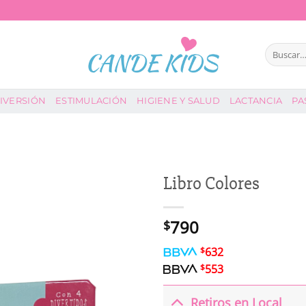
Buscar
por:
IVERSIÓN
ESTIMULACIÓN
HIGIENE Y SALUD
LACTANCIA
PA
Libro Colores
790
$
$
632
$
553
Retiros en Local