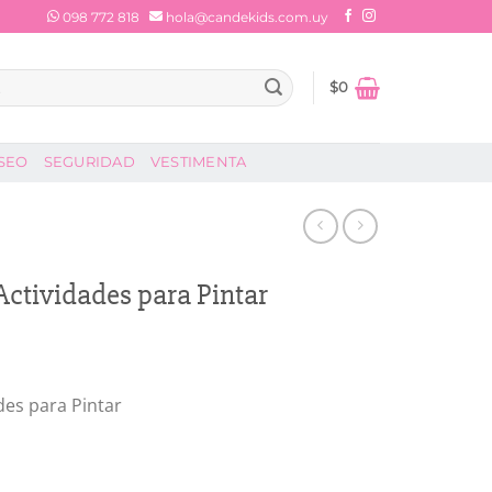
098 772 818
hola@candekids.com.uy
$
0
SEO
SEGURIDAD
VESTIMENTA
Actividades para Pintar
des para Pintar