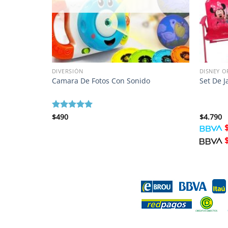
DIVERSIÓN
DISNEY O
Camara De Fotos Con Sonido
Set De J
Valorado
$
490
$
4.790
con
5
de 5