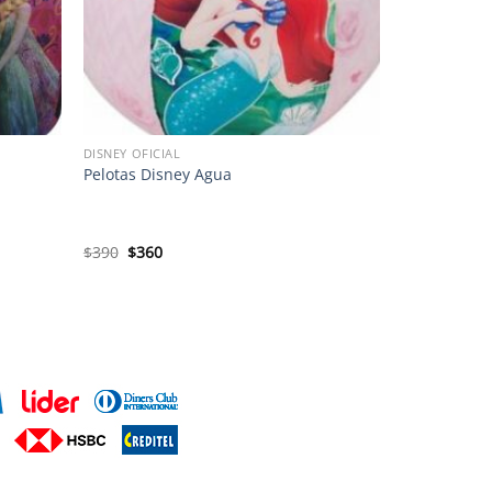
DISNEY OFICIAL
Pelotas Disney Agua
El
El
$
390
$
360
precio
precio
original
actual
era:
es:
$390.
$360.