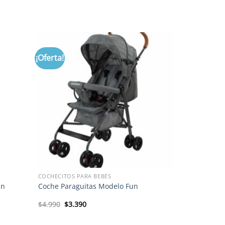
¡Oferta!
COCHECITOS PARA BEBÉS
On
Coche Paraguitas Modelo Fun
El
El
$
4.990
$
3.390
precio
precio
original
actual
era:
es: