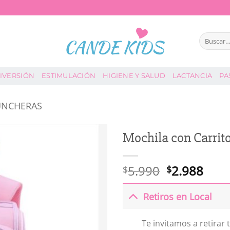
Buscar
por:
IVERSIÓN
ESTIMULACIÓN
HIGIENE Y SALUD
LACTANCIA
PA
UNCHERAS
Mochila con Carrit
El
El
5.990
2.988
$
$
precio
prec
original
actu
Retiros en Local
era:
es:
$5.990.
$2.9
Te invitamos a retirar