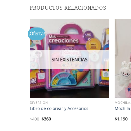
PRODUCTOS RELACIONADOS
¡Oferta!
SIN EXISTENCIAS
DIVERSIÓN
MOCHILA
eca con Baby
Libro de colorear y Accesorios
Mochila
El
El
$
400
$
360
$
1.190
precio
precio
original
actual
era:
es: