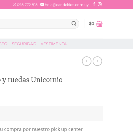
098 772 818
hola@candekids.com.uy
$
0
SEO
SEGURIDAD
VESTIMENTA
o y ruedas Unicornio
io
al
88.
 tu compra por nuestro pick up center