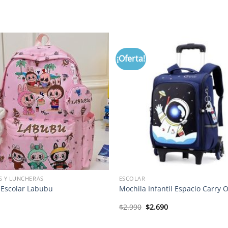
¡Oferta!
S Y LUNCHERAS
ESCOLAR
 Escolar Labubu
Mochila Infantil Espacio Carry 
El
El
$
2.990
$
2.690
precio
precio
original
actual
era:
es: