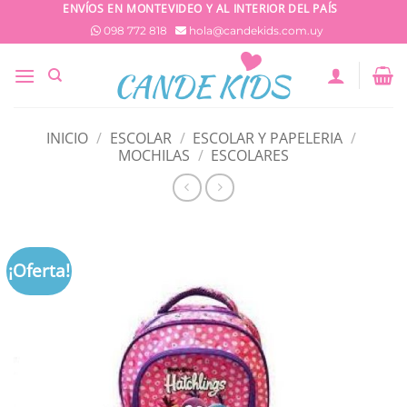
Saltar
ENVÍOS EN MONTEVIDEO Y AL INTERIOR DEL PAÍS
al
098 772 818
hola@candekids.com.uy
contenido
INICIO
/
ESCOLAR
/
ESCOLAR Y PAPELERIA
/
MOCHILAS
/
ESCOLARES
¡Oferta!