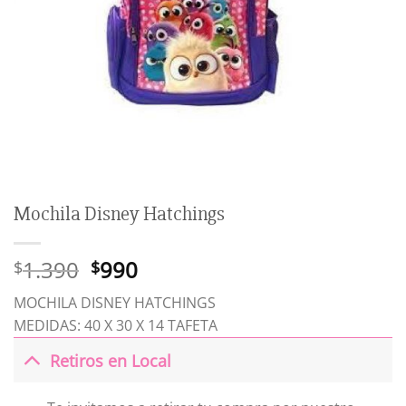
Mochila Disney Hatchings
El
El
1.390
990
$
$
precio
precio
MOCHILA DISNEY HATCHINGS
original
actual
MEDIDAS: 40 X 30 X 14 TAFETA
era:
es:
$1.390.
$990.
Retiros en Local