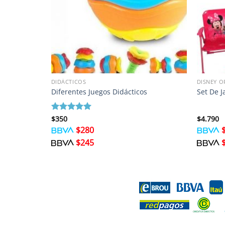
DIDÁCTICOS
DISNEY O
Diferentes Juegos Didácticos
Set De J
Valorado
$
350
$
4.790
con
5
de 5
$
280
$
245