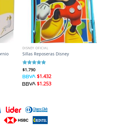
DISNEY OFICIAL
ornio
Sillas Reposeras Disney
Valorado
$
1.790
con
5
de 5
$
1.432
$
1.253