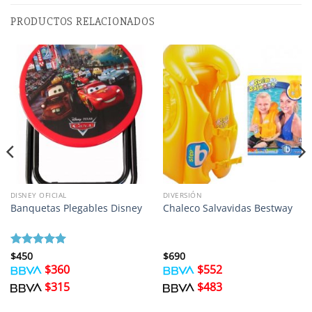
PRODUCTOS RELACIONADOS
DISNEY OFICIAL
DIVERSIÓN
Banquetas Plegables Disney
Chaleco Salvavidas Bestway
Valorado
$
450
$
690
con
5
de 5
$
360
$
552
$
315
$
483