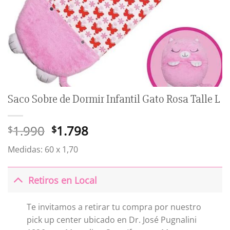
Saco Sobre de Dormir Infantil Gato Rosa Talle L
El
El
1.990
1.798
$
$
precio
precio
Medidas: 60 x 1,70
original
actual
era:
es:
$1.990.
$1.798.
Retiros en Local
Te invitamos a retirar tu compra por nuestro
pick up center ubicado en Dr. José Pugnalini