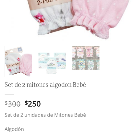
Set de 2 mitones algodon Bebé
El
El
300
250
$
$
precio
precio
Set de 2 unidades de Mitones Bebé
original
actual
era:
es:
Algodón
$300.
$250.