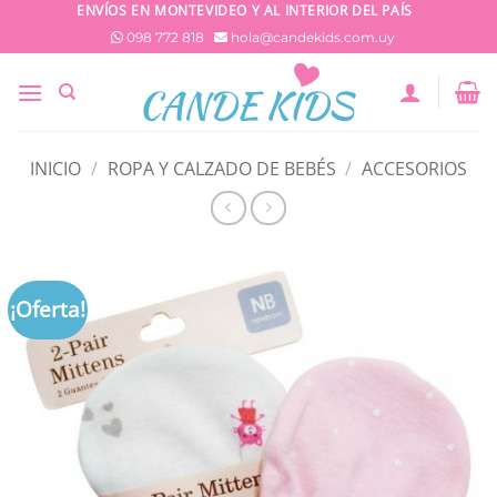
Saltar
ENVÍOS EN MONTEVIDEO Y AL INTERIOR DEL PAÍS
al
098 772 818
hola@candekids.com.uy
contenido
INICIO
/
ROPA Y CALZADO DE BEBÉS
/
ACCESORIOS
¡Oferta!