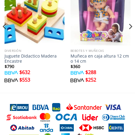
DIVERSIÓN
BEBOTES Y MUÑECAS
Juguete Didactico Madera
Muñeca en caja altura 12 cm
Encastre
o 14 cm
$
790
$
360
$
632
$
288
$
553
$
252