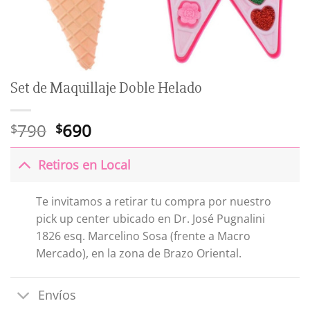
Set de Maquillaje Doble Helado
El
El
790
690
$
$
precio
precio
original
actual
Retiros en Local
era:
es:
$790.
$690.
Te invitamos a retirar tu compra por nuestro
pick up center ubicado en Dr. José Pugnalini
1826 esq. Marcelino Sosa (frente a Macro
Mercado), en la zona de Brazo Oriental.
Envíos