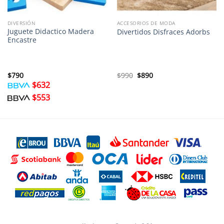
DIVERSIÓN
ACCESORIOS DE MODA
Juguete Didactico Madera
Divertidos Disfraces Adorbs
Encastre
El
El
$
790
$
990
$
890
precio
precio
$
632
original
actual
era:
es:
$
553
$990.
$890.