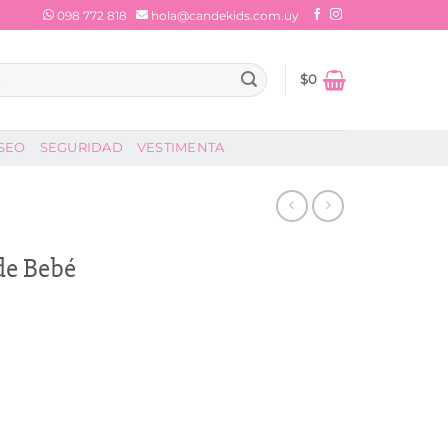
098 772 818
hola@candekids.com.uy
$
0
SEO
SEGURIDAD
VESTIMENTA
de Bebé