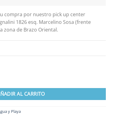
 tu compra por nuestro pick up center
gnalini 1826 esq. Marcelino Sosa (frente
a zona de Brazo Oriental.
trol Nena cantidad
ÑADIR AL CARRITO
Agua y Playa