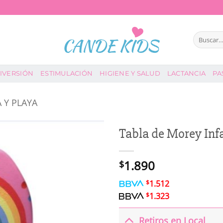
Buscar
por:
IVERSIÓN
ESTIMULACIÓN
HIGIENE Y SALUD
LACTANCIA
PA
 Y PLAYA
Tabla de Morey Inf
1.890
$
$
1.512
$
1.323
Retiros en Local