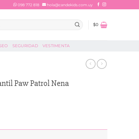
098 772 818
hola@candekids.com.uy
$
0
SEO
SEGURIDAD
VESTIMENTA
antil Paw Patrol Nena