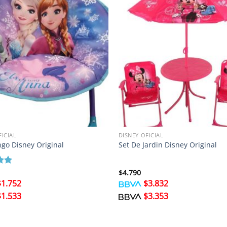
FICIAL
DISNEY OFICIAL
ngo Disney Original
Set De Jardin Disney Original
o
$
4.790
e 5
$
1.752
$
3.832
$
1.533
$
3.353