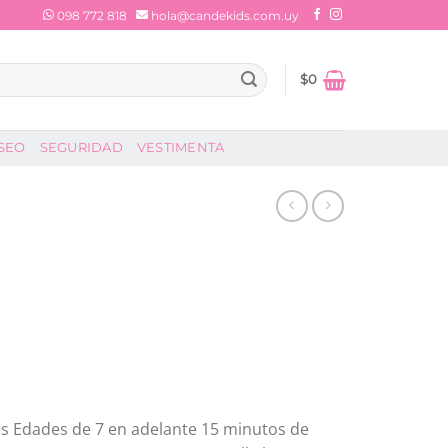
098 772 818
hola@candekids.com.uy
$
0
SEO
SEGURIDAD
VESTIMENTA
es Edades de 7 en adelante 15 minutos de