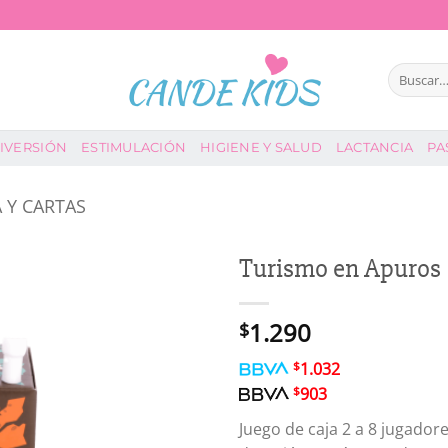
Buscar
por:
IVERSIÓN
ESTIMULACIÓN
HIGIENE Y SALUD
LACTANCIA
PA
 Y CARTAS
Turismo en Apuros
1.290
$
$
1.032
$
903
Juego de caja 2 a 8 jugador