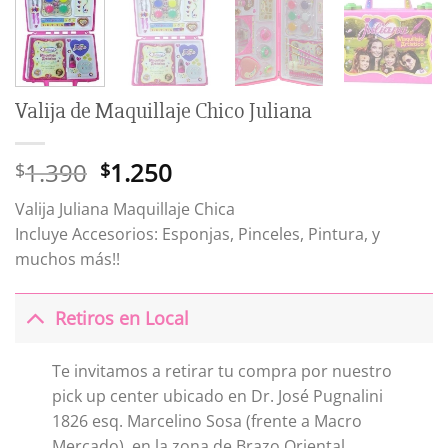
Valija de Maquillaje Chico Juliana
El
El
1.390
1.250
$
$
precio
precio
Valija Juliana Maquillaje Chica
original
actual
Incluye Accesorios: Esponjas, Pinceles, Pintura, y
era:
es:
muchos más!!
$1.390.
$1.250.
Retiros en Local
Te invitamos a retirar tu compra por nuestro
pick up center ubicado en Dr. José Pugnalini
1826 esq. Marcelino Sosa (frente a Macro
Mercado), en la zona de Brazo Oriental.