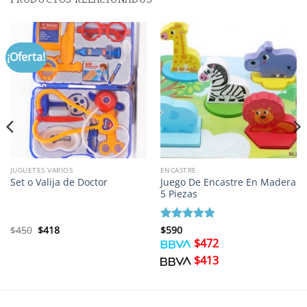
¡Oferta!
JUGUETES VARIOS
ENCASTRE
Juego De Encastre En Madera
Set o Valija de Doctor
5 Piezas
El
El
$
450
$
418
Valorado
$
590
precio
precio
con
5
de 5
$
472
original
actual
era:
es:
$
413
$450.
$418.