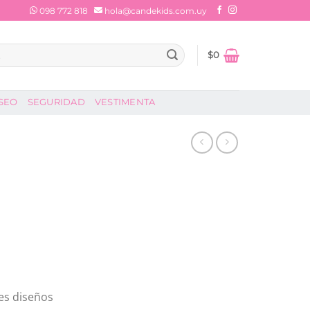
098 772 818
hola@candekids.com.uy
$
0
SEO
SEGURIDAD
VESTIMENTA
es diseños