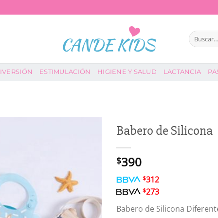
Buscar
por:
IVERSIÓN
ESTIMULACIÓN
HIGIENE Y SALUD
LACTANCIA
PA
Babero de Silicona
390
$
$
312
$
273
Babero de Silicona Diferent