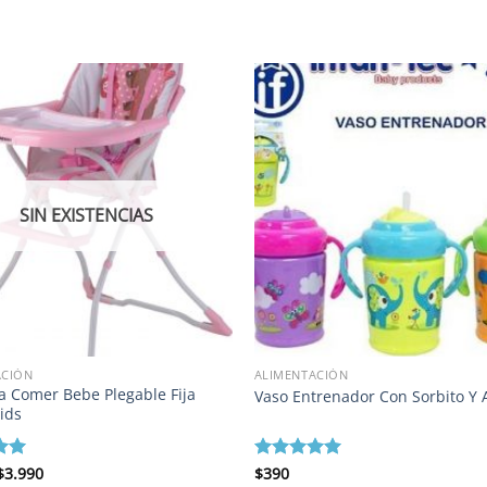
SIN EXISTENCIAS
ACIÓN
ALIMENTACIÓN
ra Comer Bebe Plegable Fija
Vaso Entrenador Con Sorbito Y 
ids
El
El
o
$
3.990
Valorado
$
390