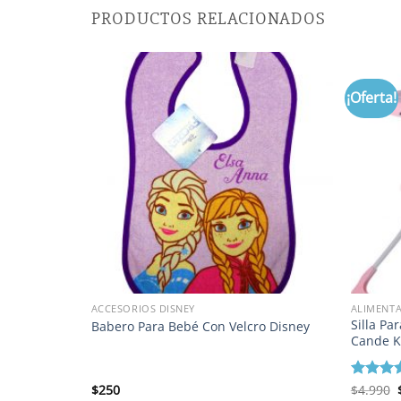
PRODUCTOS RELACIONADOS
¡Oferta!
AS
ACCESORIOS DISNEY
ALIMENT
Silla Pa
Babero Para Bebé Con Velcro Disney
Cande K
$
250
Valorad
$
4.990